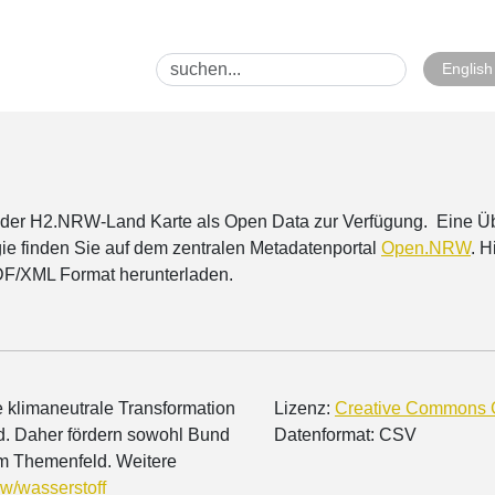
English
en der H2.NRW-Land Karte als Open Data zur Verfügung. Eine Übe
gie finden Sie auf dem zentralen Metadatenportal
Open.NRW
. 
F/XML Format herunterladen.
ie klimaneutrale Transformation
Lizenz:
Creative Commons C
d. Daher fördern sowohl Bund
Datenformat: CSV
sem Themenfeld.
Weitere
rw/wasserstoff